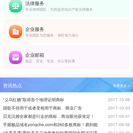
法律服务
专业律师团队，为您提供知识产权法律服务
企业服务
专业团队为您服务，省时省力省心
企业邮箱
稳定、安全、专业、办公零距离
资讯热点
查看更多 >
“义乌红糖”取得首个地理证明商标
2017-10-06
国歌不得用于或者变相用于商标、商业广告
2017-10-03
贝克汉姆全家都是行走的商标，商业眼光获肯定！
2017-09-07
手握极品域名yongche.com和260多枚商标！易到能
2017-09-06
否起死回生？
“中美高通”商标及不正当竞争纠纷案驳回全部诉讼请
2017-09-06