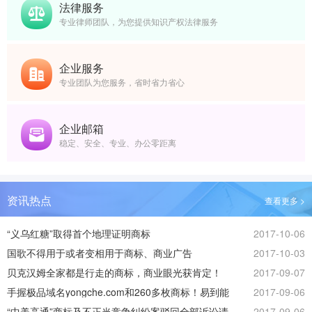
法律服务
专业律师团队，为您提供知识产权法律服务
企业服务
专业团队为您服务，省时省力省心
企业邮箱
稳定、安全、专业、办公零距离
资讯热点
查看更多 >
“义乌红糖”取得首个地理证明商标
2017-10-06
国歌不得用于或者变相用于商标、商业广告
2017-10-03
贝克汉姆全家都是行走的商标，商业眼光获肯定！
2017-09-07
手握极品域名yongche.com和260多枚商标！易到能
2017-09-06
否起死回生？
“中美高通”商标及不正当竞争纠纷案驳回全部诉讼请
2017-09-06