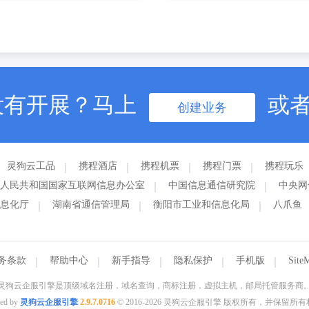
没有开展？马上
或
创建业务
灵狗云工品
携程酒店
携程机票
携程门票
携程玩乐
人民共和国国家互联网信息办公室
中国信息通信研究院
中央网
息化厅
湖南省通信管理局
衡阳市工业和信息化局
八爪鱼
务条款
帮助中心
新手指导
隐私保护
手机版
Site
灵狗云企服引擎是顶级域名注册，域名查询，商标注册，虚拟主机，邮局托管服务商
ed by
灵狗云企服引擎
2.9.7.0716
© 2016-2026 灵狗云企服引擎 版权所有，并保留所