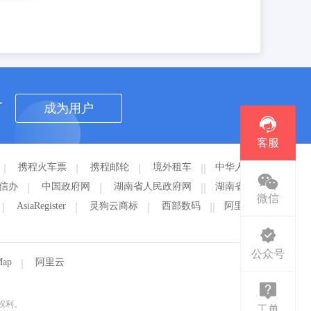
者
成为用户
客服
携程火车票
携程邮轮
境外租车
中华人民
信办
中国政府网
湖南省人民政府网
湖南省衡
微信
AsiaRegister
灵狗云商标
西部数码
阿里云
公众号
Map
阿里云
。
有权利。
工单